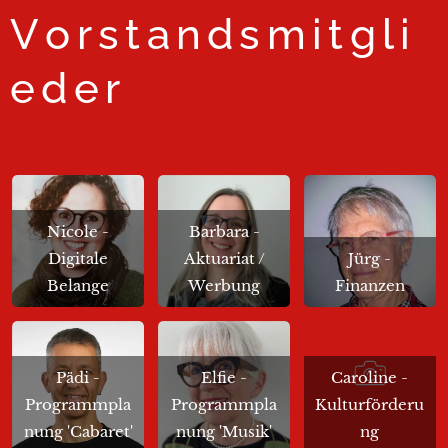
Vorstandsmitgli
eder
Nicole -
Barbara -
Digitale
Aktuariat /
Jürg -
Belange
Werbung
Finanzen
Pädi -
Elfie -
Caroline -
Programmpla
Programmpla
Kulturförderu
nung 'Cabaret'
nung 'Musik'
ng